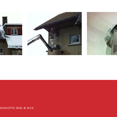
RZINOTTO SÀRL ©
2026