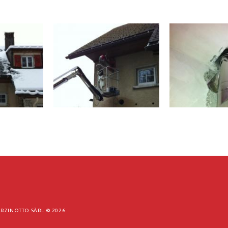
RZINOTTO SÀRL ©
2026