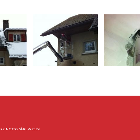
RZINOTTO SÀRL ©
2026